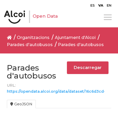
ES
VA
EN
Open Data
Organitzacions
Ajuntament d'Alcoi
Parades d'autobusos
Parades d'autobusos
Parades
Descarregar
d'autobusos
URL:
https://opendata.alcoi.org/data/dataset/16c6d3cd-10
GeoJSON